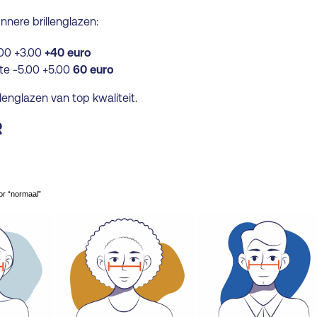
nere brillenglazen:
3.00 +3.00
+40 euro
kte -5.00 +5.00
60 euro
llenglazen van top kwaliteit.
r
or “normaal”