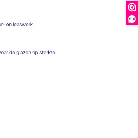
9,6
r- en leeswerk.
 voor de glazen op sterkte.