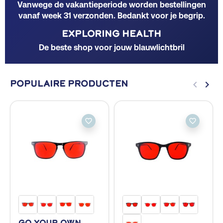
Vanwege de vakantieperiode worden bestellingen
vanaf week 31 verzonden. Bedankt voor je begrip.
EXPLORING HEALTH
De beste shop voor jouw blauwlichtbril
keyboard_arrow_left
keyboard_arrow_right
Populaire producten
Vorige
Volg
favorite_border
favorite_border