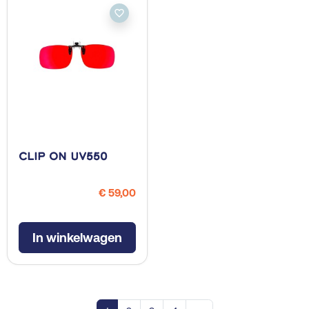
favorite_border
Clip On UV550
€ 59,00
In winkelwagen