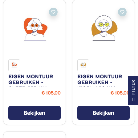
favorite_border
favorite_border
Eigen Montuur
Eigen Montuur
R
Gebruiken -
Gebruiken -
Sleep 550 NM
Work 480 NM
€ 105,00
€ 105,00
F
I
L
T
E
Bekijken
Bekijken