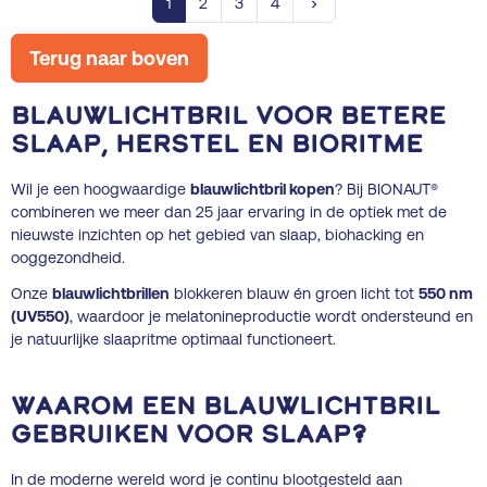
Volgende
1
2
3
4
keyboard_arrow_right
Terug naar boven
Blauwlichtbril voor betere
slaap, herstel en bioritme
Wil je een hoogwaardige
blauwlichtbril kopen
? Bij BIONAUT®
combineren we meer dan 25 jaar ervaring in de optiek met de
nieuwste inzichten op het gebied van slaap, biohacking en
ooggezondheid.
Onze
blauwlichtbrillen
blokkeren blauw én groen licht tot
550 nm
(UV550)
, waardoor je melatonineproductie wordt ondersteund en
je natuurlijke slaapritme optimaal functioneert.
Waarom een blauwlichtbril
gebruiken voor slaap?
In de moderne wereld word je continu blootgesteld aan