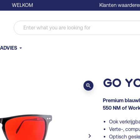
WELKOM
Klanten waardere
ADVIES
Go Y
zoom_in
Premium blauwl
550 NM of Work
Ook verkrijgba
Verte-, compu
keyboard_arrow_right
Optisch gesl
Volgende