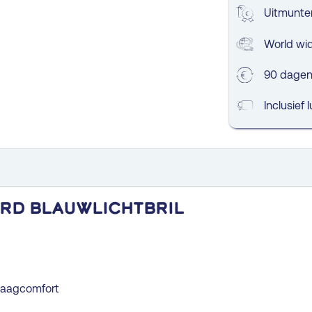
Uitmunten
World wi
90 dagen 
Inclusief 
rd blauwlichtbril
raagcomfort