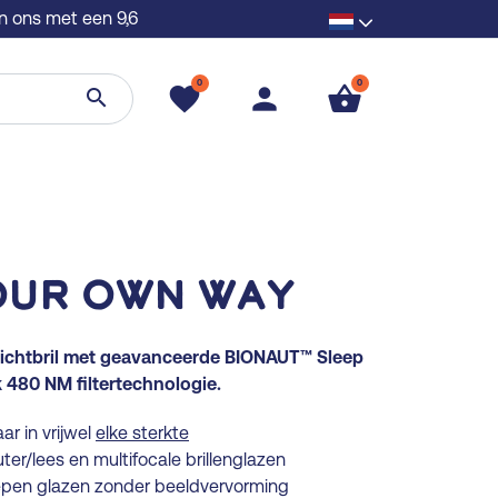
n ons met een 9,6
0
0
favorite
person
shopping_basket
search
our Own Way
ichtbril met geavanceerde BIONAUT™ Sleep
 480 NM filtertechnologie.
ar in vrijwel
elke sterkte
ter/lees en multifocale brillenglazen
epen glazen zonder beeldvervorming