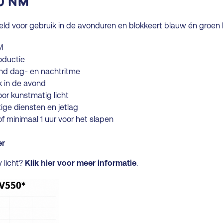
0 NM
d voor gebruik in de avonduren en blokkeert blauw én groen l
M
oductie
ond dag- en nachtritme
k in de avond
oor kunstmatig licht
ige diensten en jetlag
f minimaal 1 uur voor het slapen
er
 licht?
Klik hier voor meer informatie
.