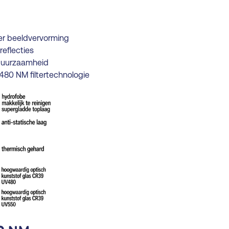
er beeldvervorming
reflecties
 duurzaamheid
80 NM filtertechnologie