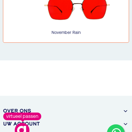
November Rain

OVER ONS
virtueel passen

Uw account