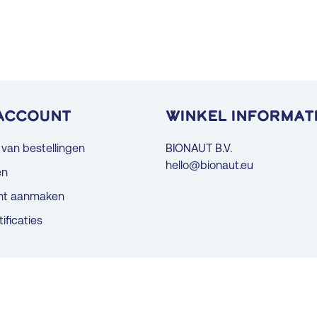
account
Winkel informat
 van bestellingen
BIONAUT B.V.
hello@bionaut.eu
en
nt aanmaken
tificaties