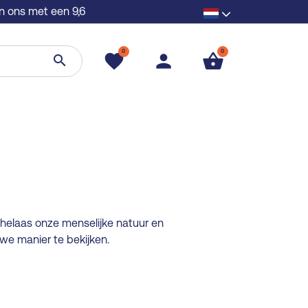
n ons met een 9,6
0
0
favorite
person
shopping_basket
search
s helaas onze menselijke natuur en
e manier te bekijken.