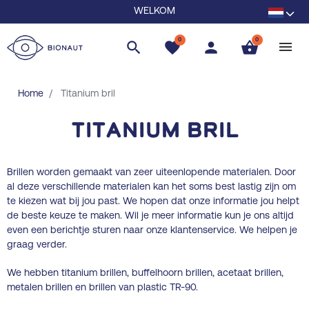
WELKOM
0
0
search
favorite
person
shopping_basket
Home
Titanium bril
Titanium bril
Brillen worden gemaakt van zeer uiteenlopende materialen. Door
al deze verschillende materialen kan het soms best lastig zijn om
te kiezen wat bij jou past. We hopen dat onze informatie jou helpt
de beste keuze te maken. Wil je meer informatie kun je ons altijd
even een berichtje sturen naar onze klantenservice. We helpen je
graag verder.
We hebben titanium brillen, buffelhoorn brillen, acetaat brillen,
metalen brillen en brillen van plastic TR-90.