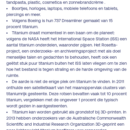
tandpasta, plastic, cosmetica en zonnebrandcrème .
Boortjes, horloges, laptops, mobiele telefoons en tablets,
piercings en meer.
Volgens Boeing is hun 737 Dreamliner gemaakt van 15
procent titanium.
Titanium draait momenteel in een baan om de planeet:
volgens de NASA heeft het International Space Station (ISS) een
aantal titanium onderdelen, waaronder pijpen. Het Rosetta-
project, een onderzoeks- en archiveringsproject met als doel
menselijke talen en gedachten te behouden, heeft ook een
geëtst stuk puur titanium buiten het ISS laten vliegen om te zien
hoe het bestand is tegen straling en de harde omgeving van de
ruimte.
De aarde is niet de enige plek om titanium te vinden. In 2011
onthulde een satellietkaart van het maanoppervlak clusters van
titaniumrijk gesteente. Deze rotsen bevatten vaak tot 10 procent
titanium, vergeleken met de ongeveer 1 procent die typisch
wordt gezien in aardgesteenten.
Titanium kan worden gebruikt als grondstof bij 3D-printen. In
2013 hebben onderzoekers van de Australische Commonwealth
Scientific and Industrial Research Organization 3D-geprint een