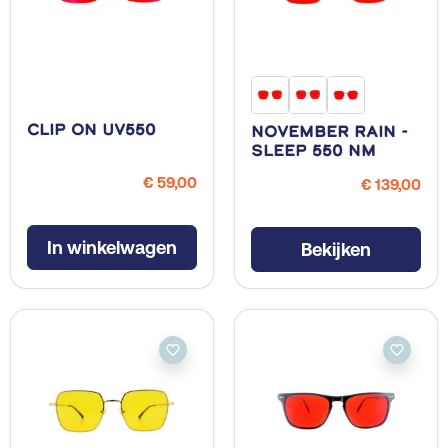
Clip On UV550
November Rain -
Sleep 550 NM
€ 59,00
€ 139,00
In winkelwagen
Bekijken
favorite_border
favorite_border