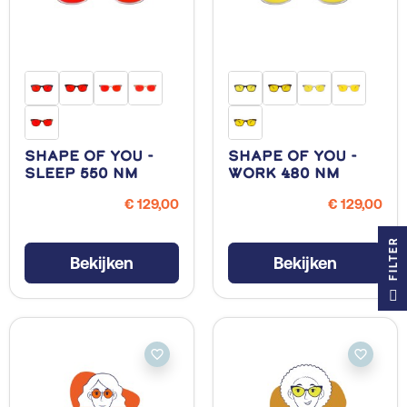
Shape Of You -
Shape Of You -
Sleep 550 NM
Work 480 NM
€ 129,00
€ 129,00
R
Bekijken
Bekijken
F
I
L
T
E
favorite_border
favorite_border