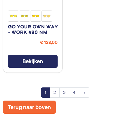
Go Your Own Way
- Work 480 NM
€ 129,00
Bekijken
Volgende
1
2
3
4
keyboard_arrow_right
Terug naar boven