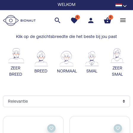
WELKOM
0
0
search
favorite
person
shopping_basket
Klik op de gezichtsbreedte die het beste bij jou past
ZEER
ZEER
BREED
NORMAAL
SMAL
BREED
SMAL
favorite_border
favorite_border