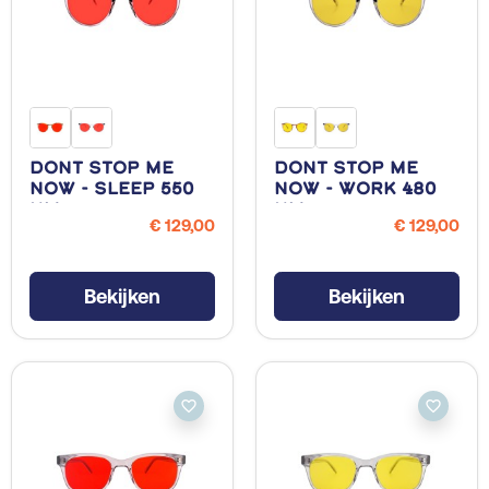
Dont Stop Me
Dont Stop Me
Now - Sleep 550
Now - Work 480
NM
NM
€ 129,00
€ 129,00
Bekijken
Bekijken
favorite_border
favorite_border