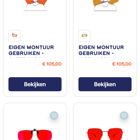
Eigen Montuur
Eigen Montuur
Gebruiken -
Gebruiken -
Sleep 550 NM
Work 480 NM
€ 105,00
€ 105,00
Bekijken
Bekijken
favorite_border
favorite_border