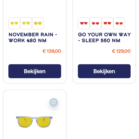
November Rain -
Go Your Own Way
Work 480 NM
- Sleep 550 NM
€ 139,00
€ 129,00
Bekijken
Bekijken
favorite_border